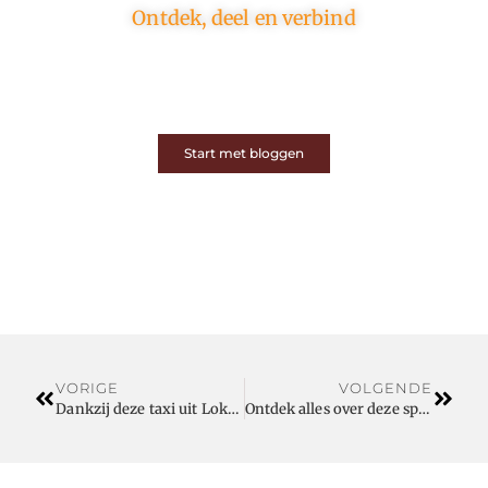
Ontdek, deel en verbind
Op ons platform komen schrijvers en lezers samen.
Van opinies tot lifestyle – iedereen is welkom. Deel
jouw verhaal of ontdek dat van een ander.
Start met bloggen
VORIGE
VOLGENDE
Dankzij deze taxi uit Lokeren reist u zonder zorgen
Ontdek alles over deze specialist zodat werfdoeken bestellen eenvoudig verloopt