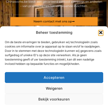
Chinaworks.be biedt een gevarieerd aanbod aan blogs en artikelen
– van praktische tips tot verrassende inzichten.
Neem contact met ons op
Sitelinks
Beheer toestemming
Bericht categorie
Backlinks kopen Nederland: alles wat jij moet weten voor een sterke online positie
Geld online verdienen: ontdek hoe jij een stabiel inkomen via internet opbouwt
Om de beste ervaringen te bieden, gebruiken wij technologieën zoals
cookies om informatie over je apparaat op te slaan en/of te raadplegen.
Door in te stemmen met deze technologieën kunnen wij gegevens zoals
De best gelezen stukken op een rij
surfgedrag of unieke ID's op deze site verwerken. Als je geen
Carbon als printmateriaal
toestemming geeft of uw toestemming intrekt, kan dit een nadelige
Een woningontruiming is een ingrijpende gebeurtenis
invloed hebben op bepaalde functies en mogelijkheden.
Veiligheidsfolie tegen inbraak
Vind uw perfecte hometrainer bij deze fitnesswinkel in
Accepteren
Antwerpen
De voordelen van tapijttegels huren voor uw evenement
Weigeren
Zekerheid bij ondernemen dankzij een ervaren
Top
advocatenkantoor
Bekijk voorkeuren