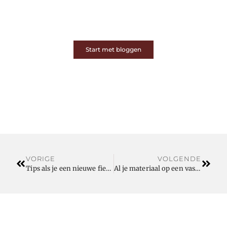
Op ons platform komen schrijvers en lezers samen.
Van opinies tot lifestyle – iedereen is welkom. Deel
jouw verhaal of ontdek dat van een ander.
Start met bloggen
VORIGE
VOLGENDE
Tips als je een nieuwe fiets gaat kopen
Al je materiaal op een vaste plaats in een lade indeling