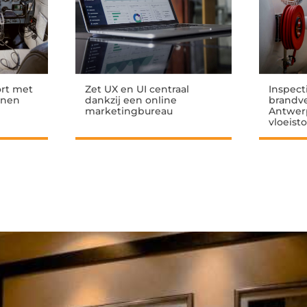
ort met
Zet UX en UI centraal
Inspect
innen
dankzij een online
brandve
marketingbureau
Antwer
vloeist