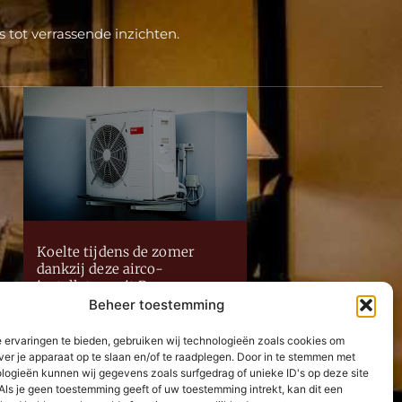
 tot verrassende inzichten.
Koelte tijdens de zomer
dankzij deze airco-
installateur uit Puurs
Beheer toestemming
Lees Verder »
 ervaringen te bieden, gebruiken wij technologieën zoals cookies om
Neem contact met ons op
ver je apparaat op te slaan en/of te raadplegen. Door in te stemmen met
logieën kunnen wij gegevens zoals surfgedrag of unieke ID's op deze site
Als je geen toestemming geeft of uw toestemming intrekt, kan dit een