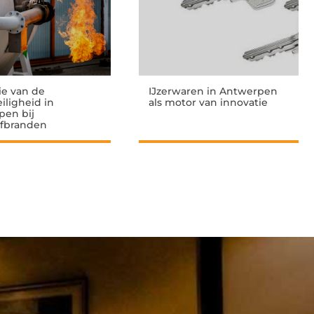
ie van de
IJzerwaren in Antwerpen
iligheid in
als motor van innovatie
pen bij
ofbranden