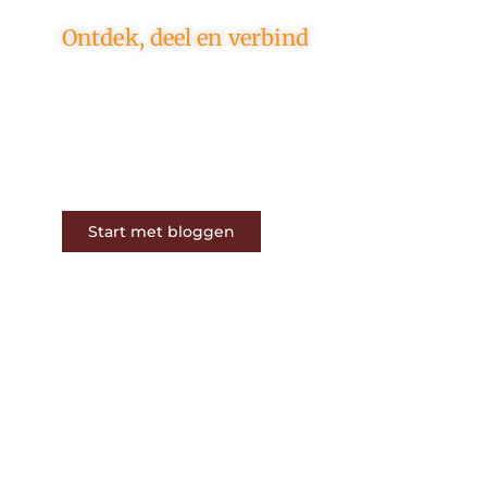
Ontdek, deel en verbind
Op ons platform komen
schrijvers en lezers samen. Van
opinies tot lifestyle – iedereen is
welkom. Deel jouw verhaal of
ontdek dat van een ander.
Start met bloggen