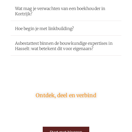
Wat mag je verwachten van een boekhouder in
Kortrijk?
Hoe begin je met linkbuilding?
Asbestattest binnen de bouwkundige expertises in
Hasselt: wat betekent dit voor eigenaars?
Ontdek, deel en verbind
Op ons platform komen schrijvers en lezers samen.
Van opinies tot lifestyle – iedereen is welkom. Deel
jouw verhaal of ontdek dat van een ander.
Start met bloggen