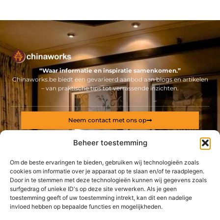
“Waar informatie en inspiratie samenkomen.”
Chinaworks.be biedt een gevarieerd aanbod aan blogs en artikelen
– van praktische tips tot verrassende inzichten.
Neem contact met ons op
Sitelinks
Beheer toestemming
Bericht categorie
Backlinks kopen Nederland: alles wat jij moet weten voor een sterke online positie
Geld online verdienen: ontdek hoe jij een stabiel inkomen via internet opbouwt
Om de beste ervaringen te bieden, gebruiken wij technologieën zoals
cookies om informatie over je apparaat op te slaan en/of te raadplegen.
Door in te stemmen met deze technologieën kunnen wij gegevens zoals
De best gelezen stukken op een rij
surfgedrag of unieke ID's op deze site verwerken. Als je geen
Wilt u uw product in mooie PET flessen presenteren?
toestemming geeft of uw toestemming intrekt, kan dit een nadelige
Boek een gezichtsbehandeling in Antwerpen
invloed hebben op bepaalde functies en mogelijkheden.
Huishoudhulp in Gent via dienstencheques: betaalbaar én