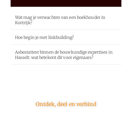
Wat mag je verwachten van een boekhouder in
Kortrijk?
Hoe begin je met linkbuilding?
Asbestattest binnen de bouwkundige expertises in
Hasselt: wat betekent dit voor eigenaars?
Ontdek, deel en verbind
Op ons platform komen schrijvers en lezers samen.
Van opinies tot lifestyle – iedereen is welkom. Deel
jouw verhaal of ontdek dat van een ander.