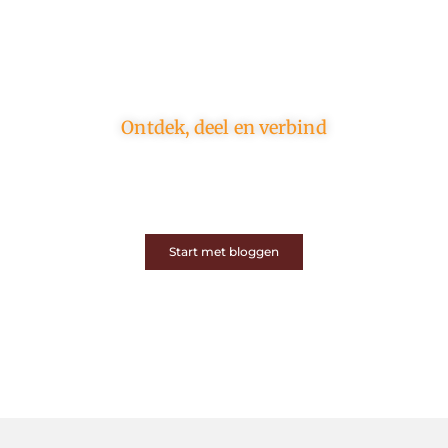
Ontdek, deel en verbind
Op ons platform komen schrijvers en lezers samen.
Van opinies tot lifestyle – iedereen is welkom. Deel
jouw verhaal of ontdek dat van een ander.
Start met bloggen