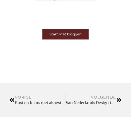
Op ons platform komen schrijvers en lezers samen.
Van opinies tot lifestyle – iedereen is welkom. Deel
jouw verhaal of ontdek dat van een ander.
Start met bloggen
VORIGE
VOLGENDE
Rust en focus met akoestische panelen voor uw kantoor
Van Nederlands Design tot Wereldwijde Productie: Hoe QoCreators Innovatie Realiseert