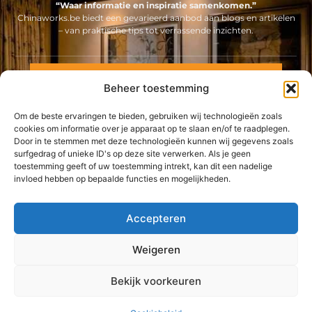
“Waar informatie en inspiratie samenkomen.”
Chinaworks.be biedt een gevarieerd aanbod aan blogs en artikelen
– van praktische tips tot verrassende inzichten.
Neem contact met ons op
Beheer toestemming
Sitelinks
Om de beste ervaringen te bieden, gebruiken wij technologieën zoals
Bericht categorie
Backlinks kopen Nederland: alles wat jij moet weten voor een sterke online positie
Geld online verdienen: ontdek hoe jij een stabiel inkomen via internet opbouwt
cookies om informatie over je apparaat op te slaan en/of te raadplegen.
Door in te stemmen met deze technologieën kunnen wij gegevens zoals
surfgedrag of unieke ID's op deze site verwerken. Als je geen
De best gelezen stukken op een rij
toestemming geeft of uw toestemming intrekt, kan dit een nadelige
De kracht van werken als zelfstandig verpleegkundige
invloed hebben op bepaalde functies en mogelijkheden.
Heeft u een printer monteur nodig?
Steigerverhuur voor uw gemoedsrust in Antwerpen
Accepteren
iPhone 6 hoesje
Weigeren
Deze spanningsrail vervoert eenvoudig compact elektriciteit
Top
Bouw duurzaam met een ervaren architect in Hasselt
Bekijk voorkeuren
@2025 -
www.chinaworks.be.
All Right Reserved.