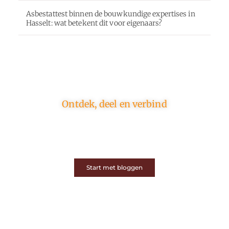
Asbestattest binnen de bouwkundige expertises in
Hasselt: wat betekent dit voor eigenaars?
Ontdek, deel en verbind
Op ons platform komen schrijvers en lezers samen.
Van opinies tot lifestyle – iedereen is welkom. Deel
jouw verhaal of ontdek dat van een ander.
Start met bloggen