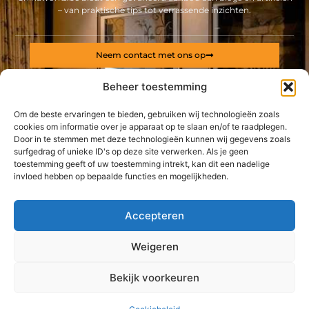
– van praktische tips tot verrassende inzichten.
Neem contact met ons op
Sitelinks
Beheer toestemming
Bericht categorie
Backlinks kopen Nederland: alles wat jij moet weten voor een sterke online positie
Geld online verdienen: ontdek hoe jij een stabiel inkomen via internet opbouwt
Om de beste ervaringen te bieden, gebruiken wij technologieën zoals
cookies om informatie over je apparaat op te slaan en/of te raadplegen.
Door in te stemmen met deze technologieën kunnen wij gegevens zoals
De best gelezen stukken op een rij
surfgedrag of unieke ID's op deze site verwerken. Als je geen
Ontdek de charme van een swingersclub in België
toestemming geeft of uw toestemming intrekt, kan dit een nadelige
Muggen
invloed hebben op bepaalde functies en mogelijkheden.
Laat uw auto zowel van binnen als van buiten stralen met
Bas Car Wash Team
Accepteren
Oorsprong Black Friday
Leg uw product in de kijker door dit verpakkingsbedrijf
Weigeren
Een Eva Calor-pelletkachel als duurzaam
Top
verwarmingsalternatief
Bekijk voorkeuren
@2025 -
www.chinaworks.be.
All Right Reserved.