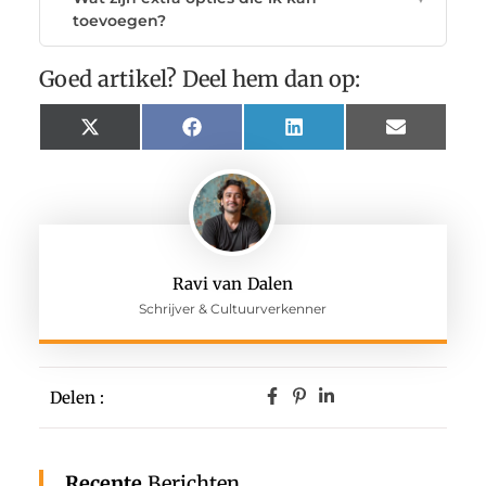
toevoegen?
Goed artikel? Deel hem dan op:
X
Facebook
LinkedIn
Email
(Twitter)
Ravi van Dalen
Schrijver & Cultuurverkenner
Delen :
Recente
Berichten