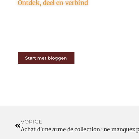
Ontdek, deel en verbind
Op ons platform komen
schrijvers en lezers samen. Van
opinies tot lifestyle – iedereen is
welkom. Deel jouw verhaal of
ontdek dat van een ander.
Start met bloggen
VORIGE