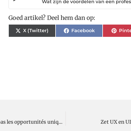
Wat zijn de voordelen van een profe
Goed artikel? Deel hem dan op:
X (Twitter)
Facebook
Pint
Achat d'une arme de collection : ne manquez pas les opportunités uniques
Zet UX en U