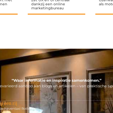
ort met
Zet UX en UI centraal
IJzerwa
innen
dankzij een online
als mot
marketingbureau
“Waar informatie en inspiratie samenkomen.”
varieerd aanbod aan blogs en artikelen – van praktische tips
p een rij
 de haventaxi Rotterdam