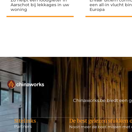
Zo helpt een loodgieter in
Ervaar ultiem comf
Aarschot bij lekkages in uw
een all-in vlucht b
woning
Europa
Chinaworks.be biedt een ge
Sitelinks
De best gelezen stukken o
Partners
Nooit meer de boot missen met