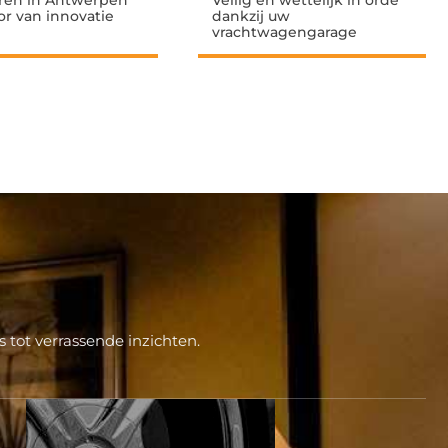
ren in Antwerpen
Veilig en wettelijk in orde
or van innovatie
dankzij uw
vrachtwagengarage
 tot verrassende inzichten.