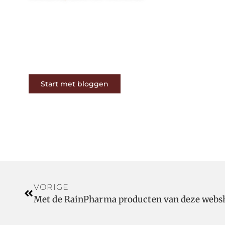
Op ons platform komen
schrijvers en lezers samen. Van
opinies tot lifestyle – iedereen is
welkom. Deel jouw verhaal of
ontdek dat van een ander.
Start met bloggen
VORIGE
Met de RainPharma producten van deze websh