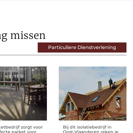
ag missen
Particuliere Dienstverlening
ketbedrijf zorgt voor
Bij dit isolatiebedrijf in
fecte parket voor
Oost-Vlaanderen reken je