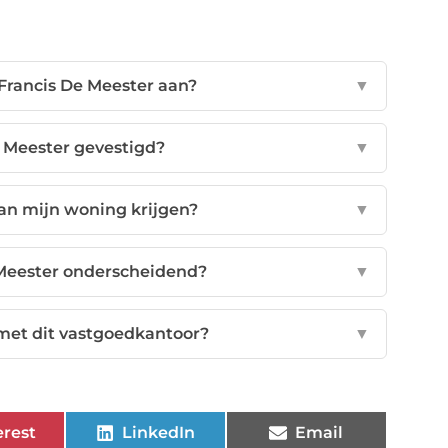
Francis De Meester aan?
▼
 Meester gevestigd?
▼
van mijn woning krijgen?
▼
Meester onderscheidend?
▼
met dit vastgoedkantoor?
▼
erest
LinkedIn
Email