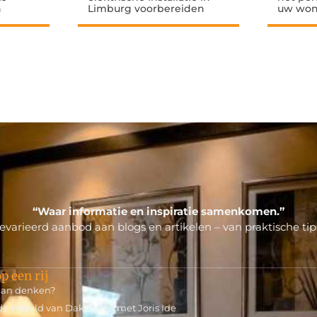
n
Limburg voorbereiden
uw won
“Waar informatie en inspiratie samenkomen.”
varieerd aanbod aan blogs en artikelen – van praktische tips
p een rij
 aan denken?
de Wereld van Dakplaten met Joris Ide