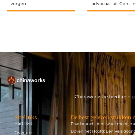
zorgen
advocaat uit Gent i
Chinaworks.be biedt een ge
Sitelinks
De best gelezen stukken o
Partners
Paasbrunch eten: waar moet je
Boven het Hoofd: Een Reis door 
Over ons