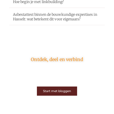
Hoe begin je met linkbuilding?
Asbestattest binnen de bouwkundige expertises in
Hasselt: wat betekent dit voor eigenaars?
Ontdek, deel en verbind
Op ons platform komen schrijvers en lezers samen.
Van opinies tot lifestyle – iedereen is welkom. Deel
jouw verhaal of ontdek dat van een ander.
Start met bloggen