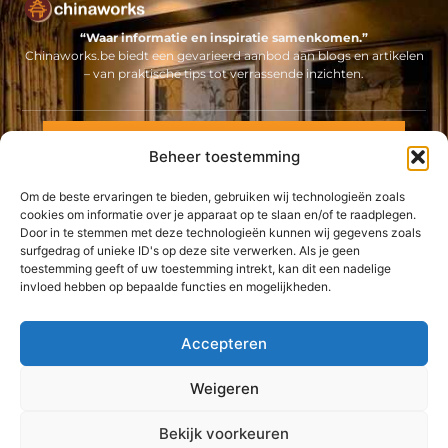
“Waar informatie en inspiratie samenkomen.”
Chinaworks.be biedt een gevarieerd aanbod aan blogs en artikelen
– van praktische tips tot verrassende inzichten.
Neem contact met ons op
Beheer toestemming
Sitelinks
Om de beste ervaringen te bieden, gebruiken wij technologieën zoals
Bericht categorie
Backlinks kopen Nederland: alles wat jij moet weten voor een sterke online positie
Geld online verdienen: ontdek hoe jij een stabiel inkomen via internet opbouwt
cookies om informatie over je apparaat op te slaan en/of te raadplegen.
Door in te stemmen met deze technologieën kunnen wij gegevens zoals
surfgedrag of unieke ID's op deze site verwerken. Als je geen
De best gelezen stukken op een rij
toestemming geeft of uw toestemming intrekt, kan dit een nadelige
Een afvalcontainer van het juiste formaat bestellen
invloed hebben op bepaalde functies en mogelijkheden.
Profiteer van een gratis hoortest in Antwerpen
De horeca-inrichting voor uw zaak in Vlaanderen
Accepteren
Personal training in Waregem ter voorkoming van blessures
Weigeren
Designmeubelen in Gent: tijdloze elegantie voor elk interieur
Top
Raambekleding voor grote ramen
Bekijk voorkeuren