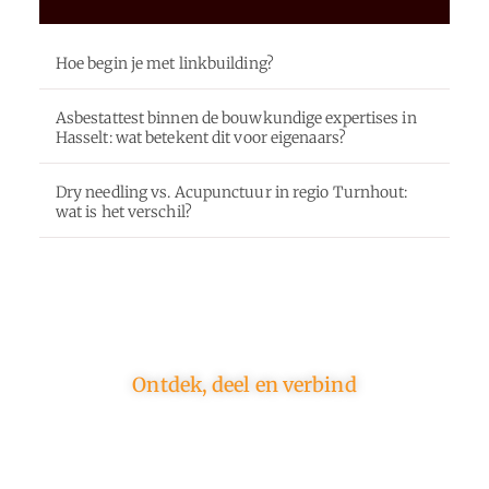
Hoe begin je met linkbuilding?
Asbestattest binnen de bouwkundige expertises in
Hasselt: wat betekent dit voor eigenaars?
Dry needling vs. Acupunctuur in regio Turnhout:
wat is het verschil?
Ontdek, deel en verbind
Op ons platform komen schrijvers en lezers samen.
Van opinies tot lifestyle – iedereen is welkom. Deel
jouw verhaal of ontdek dat van een ander.