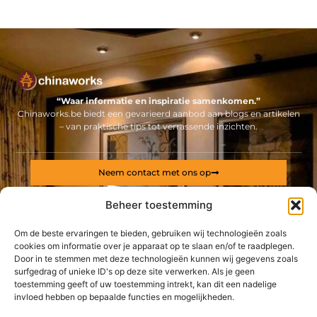
“Waar informatie en inspiratie samenkomen.”
Chinaworks.be biedt een gevarieerd aanbod aan blogs en artikelen
– van praktische tips tot verrassende inzichten.
Neem contact met ons op
Sitelinks
Beheer toestemming
Bericht categorie
Backlinks kopen Nederland: alles wat jij moet weten voor een sterke online positie
Geld online verdienen: ontdek hoe jij een stabiel inkomen via internet opbouwt
Om de beste ervaringen te bieden, gebruiken wij technologieën zoals
cookies om informatie over je apparaat op te slaan en/of te raadplegen.
Door in te stemmen met deze technologieën kunnen wij gegevens zoals
De best gelezen stukken op een rij
surfgedrag of unieke ID's op deze site verwerken. Als je geen
Duidelijkheid in je toekomst? Outplacement helpt
toestemming geeft of uw toestemming intrekt, kan dit een nadelige
butter project nu downloaden
invloed hebben op bepaalde functies en mogelijkheden.
Evenementenverhuur als fundament voor een vlekkeloos