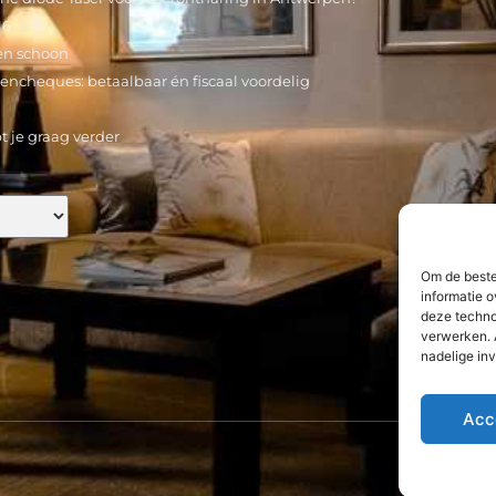
16
en schoon
encheques: betaalbaar én fiscaal voordelig
t je graag verder
Om de beste
informatie o
deze techno
verwerken. 
nadelige in
Acc