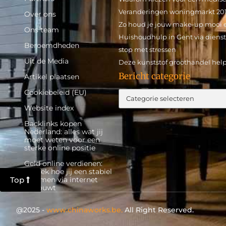
Veranderingen woningmarkt 20
Over ons
Zo houd je jouw make-up mooi 
Ons team
Huishoudhulp in Gent via dienst
Beroemdheden
stop met stressen
Uit de Media
Deze kunststof groothandel help
Bericht categorie
Artikel plaatsen
Cookiebeleid (EU)
Website index
Backlinks kopen
Nederland: alles wat jij
moet weten voor een
sterke online positie
Geld online verdienen:
ontdek hoe jij een stabiel
Top
inkomen via internet
opbouwt
@2025 -
www.chinaworks.be.
All Right Reserved.