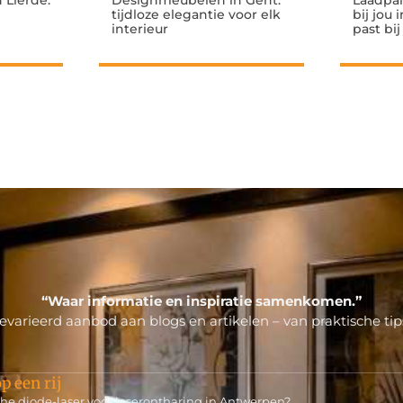
 Lierde:
Designmeubelen in Gent:
Laadpal
tijdloze elegantie voor elk
bij jou
interieur
past bi
“Waar informatie en inspiratie samenkomen.”
varieerd aanbod aan blogs en artikelen – van praktische tips
p een rij
e diode-laser voor laserontharing in Antwerpen?