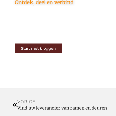
Ontdek, deel en verbind
Op ons platform komen
schrijvers en lezers samen. Van
opinies tot lifestyle – iedereen is
welkom. Deel jouw verhaal of
ontdek dat van een ander.
Start met bloggen
VORIGE
Vind uw leverancier van ramen en deuren