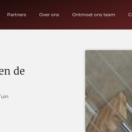
Partners
Over ons
Ontmoet ons team
C
en de
Tuin