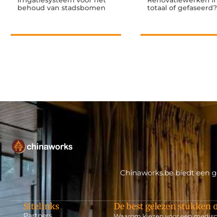
Irrigatiesysteem voor het
Renovatiewerken in
behoud van stadsbomen
totaal of gefaseerd?
Chinaworks.be biedt een ge
Sitelinks
De best gelezen stukken o
Partners
Waarom kiezen voor een medisch