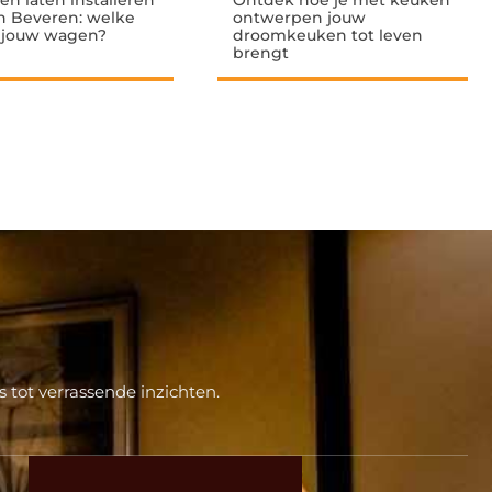
en laten installeren
Ontdek hoe je met keuken
 in Beveren: welke
ontwerpen jouw
j jouw wagen?
droomkeuken tot leven
brengt
 tot verrassende inzichten.