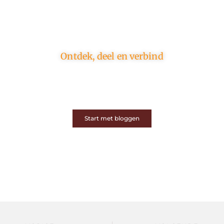
Ontdek, deel en verbind
Op ons platform komen schrijvers en lezers samen.
Van opinies tot lifestyle – iedereen is welkom. Deel
jouw verhaal of ontdek dat van een ander.
Start met bloggen