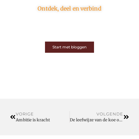
Ontdek, deel en verbind
Op ons platform komen schrijvers en lezers samen.
Van opinies tot lifestyle – iedereen is welkom. Deel
jouw verhaal of ontdek dat van een ander.
Start met bloggen
VORIGE
VOLGENDE
Ambitie is kracht
De leefwijze van de koe optimaliseren