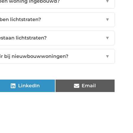
n een woning ingebouwd?
▼
en lichtstraten?
▼
staan lichtstraten?
▼
air bij nieuwbouwwoningen?
▼
LinkedIn
Email