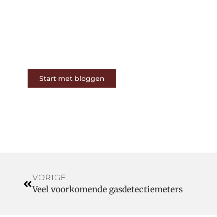
Op ons platform komen
schrijvers en lezers samen. Van
opinies tot lifestyle – iedereen is
welkom. Deel jouw verhaal of
ontdek dat van een ander.
Start met bloggen
VORIGE
Veel voorkomende gasdetectiemeters