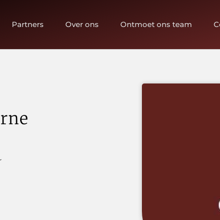
Partners
Over ons
Ontmoet ons team
C
erne
r