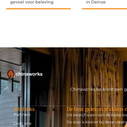
gevoel voor beleving
in Deinze
Chinaworks.be biedt een ge
Sitelinks
De best gelezen stukken o
Partners
Dit bedrijf is een van de beste 
De stap is kleiner bij deze crea
Over ons