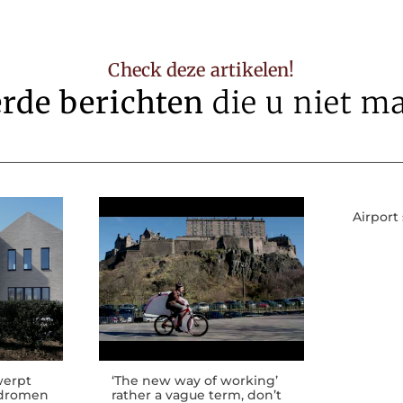
Check deze artikelen!
erde berichten
die u niet m
Airport 
werpt
‘The new way of working’
 dromen
rather a vague term, don’t