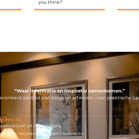
you think?
“Waar informatie en inspiratie samenkomen.”
varieerd aanbod aan blogs en artikelen – van praktische tips
p een rij
bouwbedrijven uit heel Limburg
tieve vorm van therapie in Oost-Vlaanderen