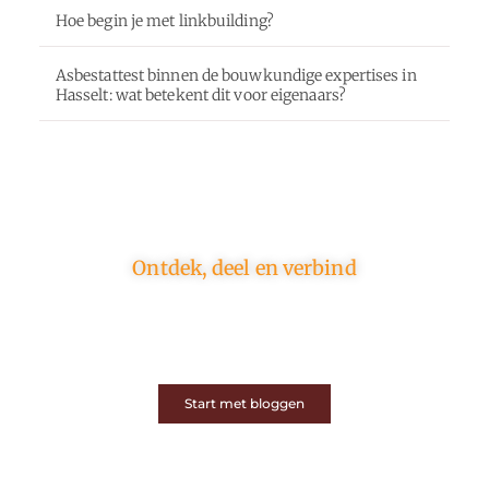
Hoe begin je met linkbuilding?
Asbestattest binnen de bouwkundige expertises in
Hasselt: wat betekent dit voor eigenaars?
Ontdek, deel en verbind
Op ons platform komen schrijvers en lezers samen.
Van opinies tot lifestyle – iedereen is welkom. Deel
jouw verhaal of ontdek dat van een ander.
Start met bloggen