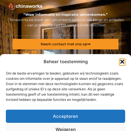
“Waar informatie en inspiratie samenkomen.”
Chinaworks.be biedt een gevarieerd aanbod aan blogs en artikelen
– van praktische tips tot verrassende inzichten.
Neem contact met ons op
Sitelinks
Beheer toestemming
Bericht categorie
Backlinks kopen Nederland: alles wat jij moet weten voor een sterke online positie
Geld online verdienen: ontdek hoe jij een stabiel inkomen via internet opbouwt
Om de beste ervaringen te bieden, gebruiken wij technologieën zoals
cookies om informatie over je apparaat op te slaan en/of te raadplegen.
De best gelezen stukken op een rij
Door in te stemmen met deze technologieën kunnen wij gegevens zoals
Investeer in de toekomst met deze installateur voor
surfgedrag of unieke ID's op deze site verwerken. Als je geen
zonnepanelen nabij Gent
toestemming geeft of uw toestemming intrekt, kan dit een nadelige
Reken op de expertise van deze kinesist uit Wetteren
invloed hebben op bepaalde functies en mogelijkheden.
Bij dit isolatiebedrijf in Oost-Vlaanderen reken je op een
topservice
Accepteren
L’achat d’un lot de voiture aux marchands et professionnels
de l’automobile
Weigeren
Le meilleur placement dans l’immobilier récréatif