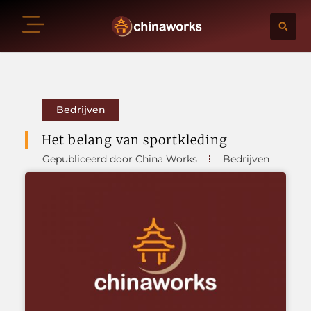
Bedrijven
Het belang van sportkleding
Gepubliceerd door China Works
Bedrijven