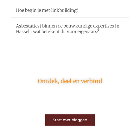
Hoe begin je met linkbuilding?
Asbestattest binnen de bouwkundige expertises in
Hasselt: wat betekent dit voor eigenaars?
Ontdek, deel en verbind
Op ons platform komen schrijvers en lezers samen.
Van opinies tot lifestyle – iedereen is welkom. Deel
jouw verhaal of ontdek dat van een ander.
Start met bloggen