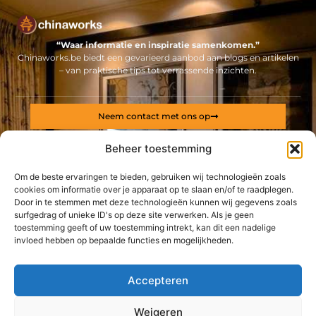
“Waar informatie en inspiratie samenkomen.”
Chinaworks.be biedt een gevarieerd aanbod aan blogs en artikelen
– van praktische tips tot verrassende inzichten.
Neem contact met ons op
Sitelinks
Beheer toestemming
Bericht categorie
Backlinks kopen Nederland: alles wat jij moet weten voor een sterke online positie
Geld online verdienen: ontdek hoe jij een stabiel inkomen via internet opbouwt
Om de beste ervaringen te bieden, gebruiken wij technologieën zoals
cookies om informatie over je apparaat op te slaan en/of te raadplegen.
Door in te stemmen met deze technologieën kunnen wij gegevens zoals
De best gelezen stukken op een rij
surfgedrag of unieke ID's op deze site verwerken. Als je geen
Leg uw product in de kijker door dit verpakkingsbedrijf
toestemming geeft of uw toestemming intrekt, kan dit een nadelige
Laat een jaarboek drukken bij een specialist met 20 jaar
invloed hebben op bepaalde functies en mogelijkheden.
ervaring
De voordelen van tapijttegels huren voor uw evenement
Accepteren
Auto naar export verkopen
Geld verdienen met een drone
Weigeren