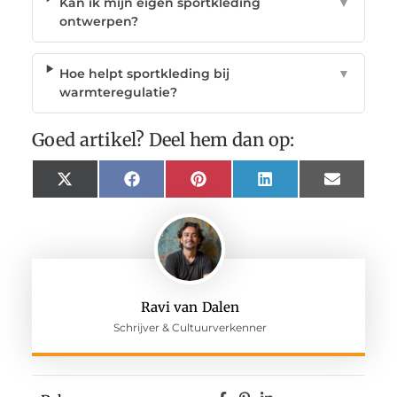
Kan ik mijn eigen sportkleding
▼
ontwerpen?
Hoe helpt sportkleding bij
▼
warmteregulatie?
Goed artikel? Deel hem dan op:
X
Facebook
Pinterest
LinkedIn
Email
(Twitter)
Ravi van Dalen
Schrijver & Cultuurverkenner