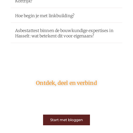
Kortrijk?
Hoe begin je met linkbuilding?
Asbestattest binnen de bouwkundige expertises in
Hasselt: wat betekent dit voor eigenaars?
Ontdek, deel en verbind
Op ons platform komen schrijvers en lezers samen.
Van opinies tot lifestyle – iedereen is welkom. Deel
jouw verhaal of ontdek dat van een ander.
Start met bloggen