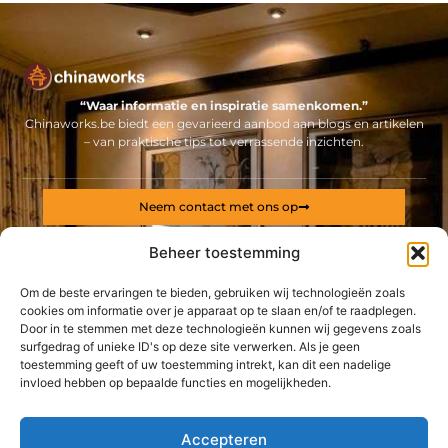
“Waar informatie en inspiratie samenkomen.”
Chinaworks.be biedt een gevarieerd aanbod aan blogs en artikelen
– van praktische tips tot verrassende inzichten.
Neem contact met ons op
Sitelinks
Beheer toestemming
Bericht categorie
Backlinks kopen Nederland: alles wat jij moet weten voor een sterke online positie
Geld online verdienen: ontdek hoe jij een stabiel inkomen via internet opbouwt
Om de beste ervaringen te bieden, gebruiken wij technologieën zoals
cookies om informatie over je apparaat op te slaan en/of te raadplegen.
Door in te stemmen met deze technologieën kunnen wij gegevens zoals
De best gelezen stukken op een rij
surfgedrag of unieke ID's op deze site verwerken. Als je geen
Een afvalcontainer huren voor iedere gelegenheid
toestemming geeft of uw toestemming intrekt, kan dit een nadelige
Een betrouwbare gezondheidsspecialist in De Haan
invloed hebben op bepaalde functies en mogelijkheden.
Breng een bezoek aan deze professionele garage nabij Balen
Renders containerchassis: De hoogste kwaliteit voor uw
Accepteren
transportbehoeften