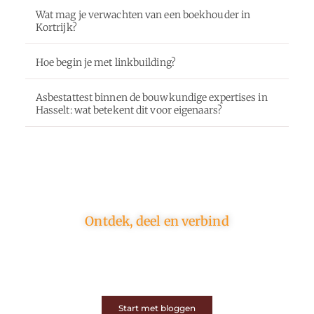
Wat mag je verwachten van een boekhouder in
Kortrijk?
Hoe begin je met linkbuilding?
Asbestattest binnen de bouwkundige expertises in
Hasselt: wat betekent dit voor eigenaars?
Ontdek, deel en verbind
Op ons platform komen schrijvers en lezers samen.
Van opinies tot lifestyle – iedereen is welkom. Deel
jouw verhaal of ontdek dat van een ander.
Start met bloggen