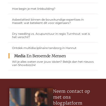
Hoe begin je met linkbuilding?
Asbestattest binnen de bouwkundige expertises in
Hasselt: wat betekent dit voor eigenaars?
Dry needling vs. Acupunctuur in regio Turnhout: wat is
het verschil?
Ontdek multidisciplinaire tandzorg in Hannut
Media
En Beroemde Mensen
Wil je alles weten over jouw idolen? Bekijk dan het nieuws
van Showbizz24!
Neem contact op
met ons
blogplatform