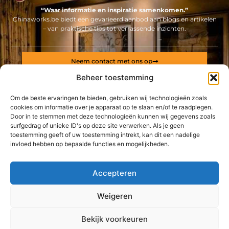
“Waar informatie en inspiratie samenkomen.”
Chinaworks.be biedt een gevarieerd aanbod aan blogs en artikelen
– van praktische tips tot verrassende inzichten.
Neem contact met ons op
Sitelinks
Beheer toestemming
Bericht categorie
Om de beste ervaringen te bieden, gebruiken wij technologieën zoals
Backlinks kopen Nederland: alles wat jij moet weten voor een sterke online positie
Geld online verdienen: ontdek hoe jij een stabiel inkomen via internet opbouwt
cookies om informatie over je apparaat op te slaan en/of te raadplegen.
Door in te stemmen met deze technologieën kunnen wij gegevens zoals
surfgedrag of unieke ID's op deze site verwerken. Als je geen
De best gelezen stukken op een rij
toestemming geeft of uw toestemming intrekt, kan dit een nadelige
Verantwoordelijkheid nemen zonder vaste lijnen
invloed hebben op bepaalde functies en mogelijkheden.
Veiligheidsfolie tegen inbraak
Dit bouwbedrijf uit Zele is een professional
Accepteren
Pompe à eau, les bases
Vanuit China naar jouw bedrijf: ontdek de rol van
Weigeren
kwaliteitscontrole
Top
Palletwikkelaar kopen: Hier kunt u naar kijken
Bekijk voorkeuren