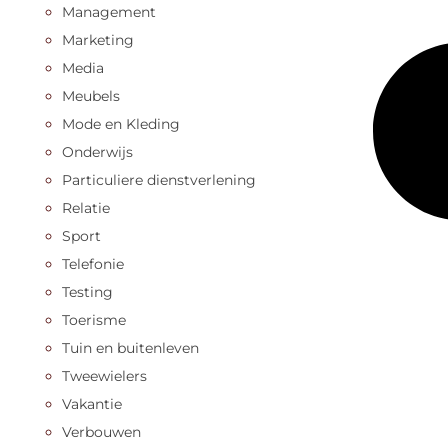
Management
Marketing
Media
Meubels
Mode en Kleding
Onderwijs
Particuliere dienstverlening
Relatie
Sport
Telefonie
Testing
Toerisme
Tuin en buitenleven
Tweewielers
Vakantie
Verbouwen