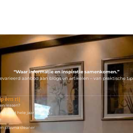
“Waar informatie en inspiratie samenkomen.”
varieerd aanbod aan blogs en artikelen – van praktische tips
p een rij
en leasen?
t u het hele jaar door
?
en plasma cleaner