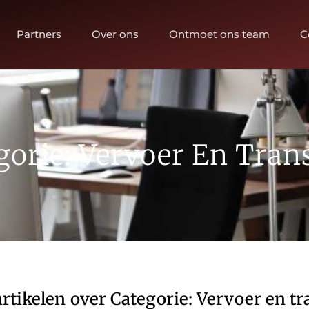
Partners
Over ons
Ontmoet ons team
C
gorie: Vervoer En Tran
rtikelen over Categorie: Vervoer en t