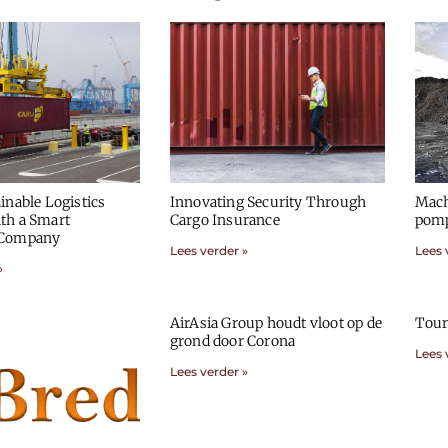
inable Logistics
Innovating Security Through
Mach
th a Smart
Cargo Insurance
pomp
 Company
Lees verder »
Lees 
»
AirAsia Group houdt vloot op de
Tour
grond door Corona
Lees 
Lees verder »