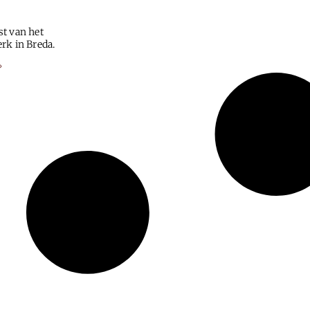
t van het
rk in Breda.
»