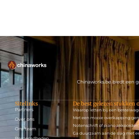
Chinaworks.be biedt een ge
Sitelinks
De best gelezen stukken o
Partners
Waarop letten bij een bestelwag
Met een mooie overkapping genie
Over ons
Notenschrift of piano akkoorden
Ons team
Ga duurzaam aan de slag met e
Beroemdheden