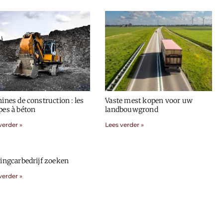
ines de construction : les
Vaste mest kopen voor uw
es à béton
landbouwgrond
verder »
Lees verder »
ingcarbedrijf zoeken
verder »