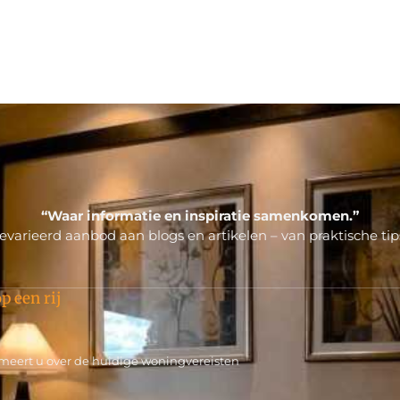
“Waar informatie en inspiratie samenkomen.”
varieerd aanbod aan blogs en artikelen – van praktische tips
p een rij
rmeert u over de huidige woningvereisten