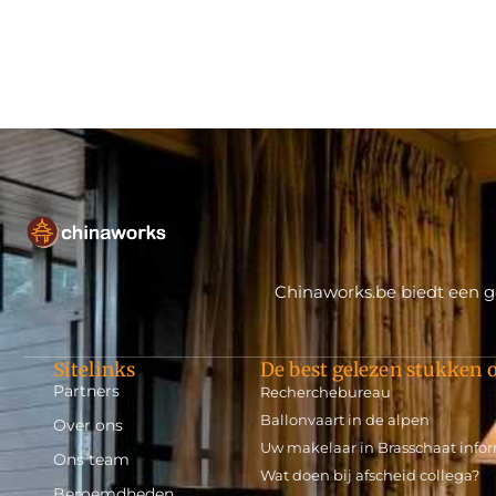
Chinaworks.be biedt een ge
Sitelinks
De best gelezen stukken o
Partners
Recherchebureau
Ballonvaart in de alpen
Over ons
Uw makelaar in Brasschaat info
Ons team
Wat doen bij afscheid collega?
Beroemdheden