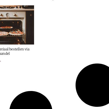
iaal bestellen via
handel
»