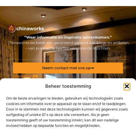
“Waar informatie en inspiratie samenkomen.”
Chinaworks.be biedt een gevarieerd aanbod aan blogs en artikelen
– van praktische tips tot verrassende inzichten.
Neem contact met ons op
Sitelinks
Beheer toestemming
Bericht categorie
Backlinks kopen Nederland: alles wat jij moet weten voor een sterke online positie
Geld online verdienen: ontdek hoe jij een stabiel inkomen via internet opbouwt
Om de beste ervaringen te bieden, gebruiken wij technologieën zoals
cookies om informatie over je apparaat op te slaan en/of te raadplegen.
De best gelezen stukken op een rij
Door in te stemmen met deze technologieën kunnen wij gegevens zoals
Karton online laten drukken voor bijvoorbeeld een
surfgedrag of unieke ID's op deze site verwerken. Als je geen
displaybord
toestemming geeft of uw toestemming intrekt, kan dit een nadelige
warmtepomp
invloed hebben op bepaalde functies en mogelijkheden.
Leg uw product in de kijker door dit verpakkingsbedrijf