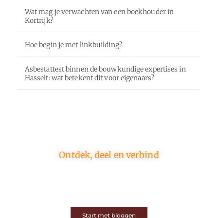
Wat mag je verwachten van een boekhouder in
Kortrijk?
Hoe begin je met linkbuilding?
Asbestattest binnen de bouwkundige expertises in
Hasselt: wat betekent dit voor eigenaars?
Ontdek, deel en verbind
Op ons platform komen schrijvers en lezers samen.
Van opinies tot lifestyle – iedereen is welkom. Deel
jouw verhaal of ontdek dat van een ander.
Start met bloggen