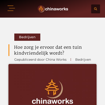
Bedrijven
Hoe zorg je ervoor dat een tuin
kindvriendelijk wordt?
Gepubliceerd door China Works
Bedrijven